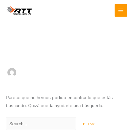
Ir
Buscar
Mai
al
por:
Men
contenido
rttcomco
Parece que no hemos podido encontrar lo que estás
buscando. Quizá pueda ayudarte una búsqueda.