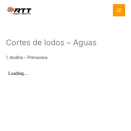
Ir
Mai
al
Men
contenido
Cortes de lodos – Aguas
1. Andina – Primavera