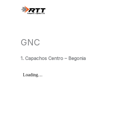
Ir
al
contenido
GNC
1. Capachos Centro – Begonia