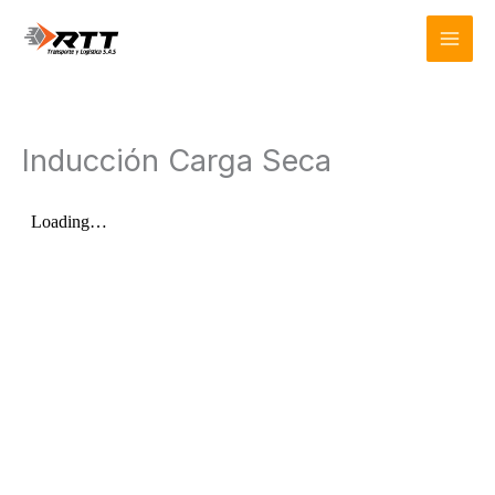
Ir
Mai
al
Men
contenido
Inducción Carga Seca