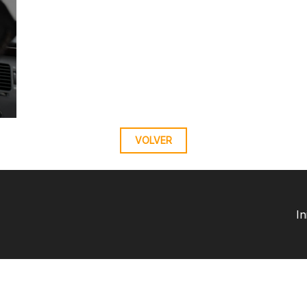
VOLVER
In