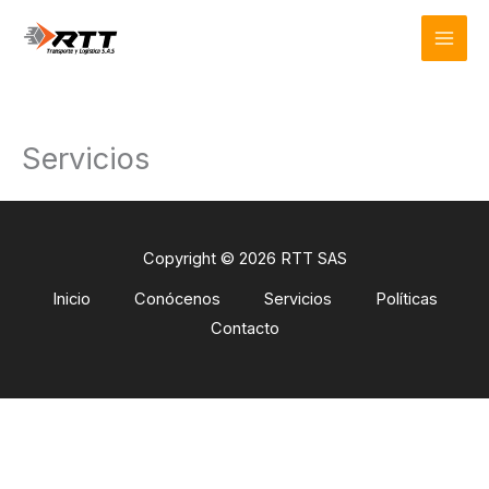
Ir
Mai
al
Men
contenido
Servicios
Copyright © 2026 RTT SAS
Inicio
Conócenos
Servicios
Políticas
Contacto